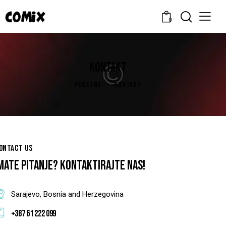
0
KONTAKT
POČETNA
KONTAKT
ONTACT US
MATE PITANJE?
KONTAKTIRAJTE NAS!
Sarajevo, Bosnia and Herzegovina
+387 61 222 099